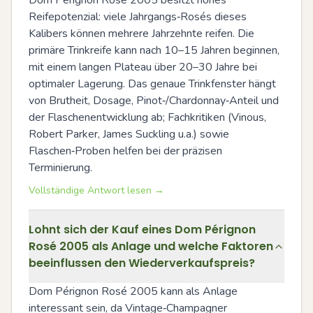
Dom Pérignon Rosé 2005 besitzt hohes 
Reifepotenzial: viele Jahrgangs‑Rosés dieses 
Kalibers können mehrere Jahrzehnte reifen. Die 
primäre Trinkreife kann nach 10–15 Jahren beginnen, 
mit einem langen Plateau über 20–30 Jahre bei 
optimaler Lagerung. Das genaue Trinkfenster hängt 
von Brutheit, Dosage, Pinot‑/Chardonnay‑Anteil und 
der Flaschenentwicklung ab; Fachkritiken (Vinous, 
Robert Parker, James Suckling u.a.) sowie 
Flaschen‑Proben helfen bei der präzisen 
Terminierung.
Vollständige Antwort lesen →
Lohnt sich der Kauf eines Dom Pérignon
Rosé 2005 als Anlage und welche Faktoren
beeinflussen den Wiederverkaufspreis?
Dom Pérignon Rosé 2005 kann als Anlage 
interessant sein, da Vintage‑Champagner 