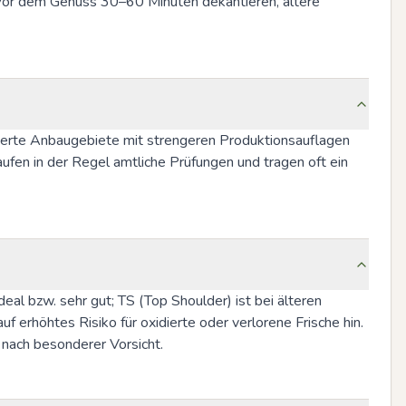
. Vor dem Genuss 30–60 Minuten dekantieren, ältere 
llierte Anbaugebiete mit strengeren Produktionsauflagen 
fen in der Regel amtliche Prüfungen und tragen oft ein 
deal bzw. sehr gut; TS (Top Shoulder) ist bei älteren 
rhöhtes Risiko für oxidierte oder verlorene Frische hin. 
 nach besonderer Vorsicht.