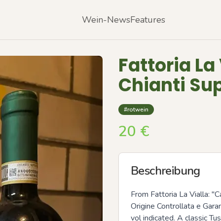
Wein-News
Features
Fattoria La
Chianti Su
#rotwein
20
€
Beschreibung
From Fattoria La Vialla: "
Origine Controllata e Gara
vol indicated. A classic Tu