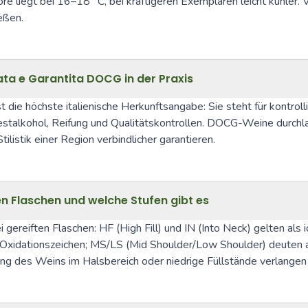
ore liegt bei 16–18 °C, bei kräftigeren Exemplaren leicht kühler
eßen.
ta e Garantita DOCG in der Praxis
t die höchste italienische Herkunftsangabe: Sie steht für kontro
estalkohol, Reifung und Qualitätskontrollen. DOCG-Weine durchlau
ilistik einer Region verbindlicher garantieren.
ren Flaschen und welche Stufen gibt es
 gereiften Flaschen: HF (High Fill) und IN (Into Neck) gelten als i
xidationszeichen; MS/LS (Mid Shoulder/Low Shoulder) deuten auf e
ung des Weins im Halsbereich oder niedrige Füllstände verlangen