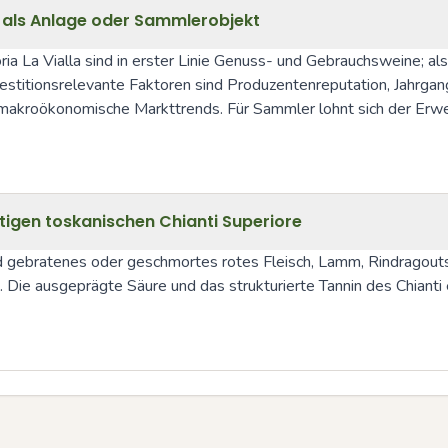
re als Anlage oder Sammlerobjekt
ia La Vialla sind in erster Linie Genuss- und Gebrauchsweine; al
vestitionsrelevante Faktoren sind Produzentenreputation, Jahrgan
 makroökonomische Markttrends. Für Sammler lohnt sich der Erwe
igen toskanischen Chianti Superiore
sind gebratenes oder geschmortes rotes Fleisch, Lamm, Rindragout
. Die ausgeprägte Säure und das strukturierte Tannin des Chiant