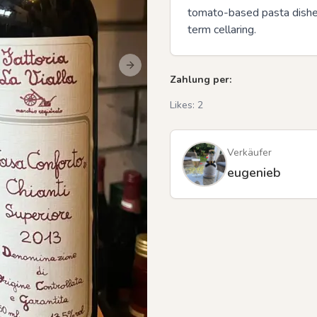
tomato-based pasta dishes
term cellaring.
Next slide
Zahlung per:
Likes:
2
Verkäufer
eugenieb