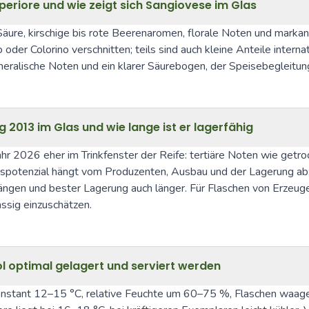
eriore und wie zeigt sich Sangiovese im Glas
Säure, kirschige bis rote Beerenaromen, florale Noten und markant
der Colorino verschnitten; teils sind auch kleine Anteile interna
neralische Noten und ein klarer Säurebogen, der Speisebegleitun
g 2013 im Glas und wie lange ist er lagerfähig
ahr 2026 eher im Trinkfenster der Reife: tertiäre Noten wie getr
spotenzial hängt vom Produzenten, Ausbau und der Lagerung ab; 
ängen und bester Lagerung auch länger. Für Flaschen von Erzeugern
ässig einzuschätzen.
vol optimal gelagert und serviert werden
 konstant 12–15 °C, relative Feuchte um 60–75 %, Flaschen waage