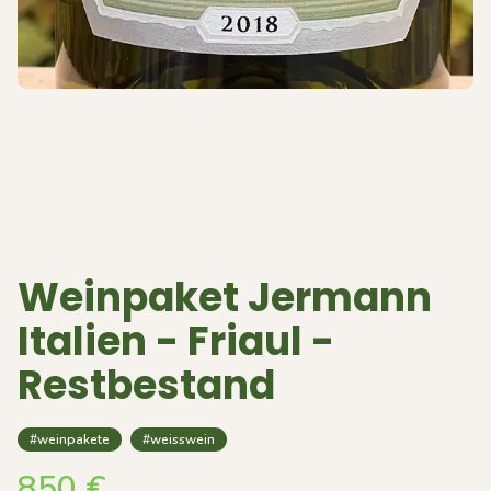
Weinpaket Jermann
Italien - Friaul -
Restbestand
#weinpakete
#weisswein
850
€