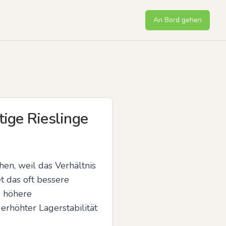
An Bord gehen
ige Rieslinge
n, weil das Verhältnis 
 das oft bessere 
 höhere 
höhter Lagerstabilität 