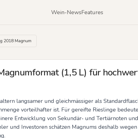
Wein-News
Features
erg 2018 Magnum
Magnumformat (1,5 L) für hochwert
ltern langsamer und gleichmässiger als Standardflasche
menge vorteilhafter ist. Für gereifte Rieslinge bedeutet
feinere Entwicklung von Sekundär‑ und Tertiärnoten und
mler und Investoren schätzen Magnums deshalb wegen er
g.