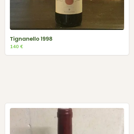
Tignanello 1998
140
€