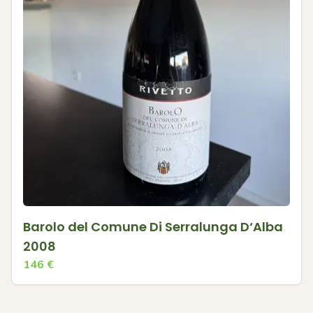
Barolo del Comune Di Serralunga D‘Alba
2008
146
€