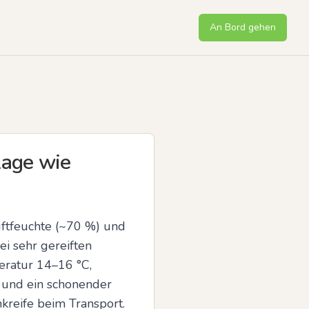
An Bord gehen
Lage wie
ftfeuchte (~70 %) und 
i sehr gereiften 
ratur 14–16 °C, 
und ein schonender 
kreife beim Transport.