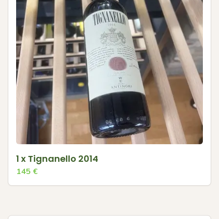
1 x Tignanello 2014
145
€