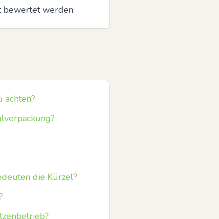
t bewertet werden.
u achten?
alverpackung?
edeuten die Kürzel?
?
tzenbetrieb?