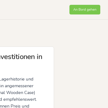
An Bord gehen
vestitionen in
agerhistorie und 
ein angemessener 
inal Wooden Case) 
d empfehlenswert. 
nnen Preis und 