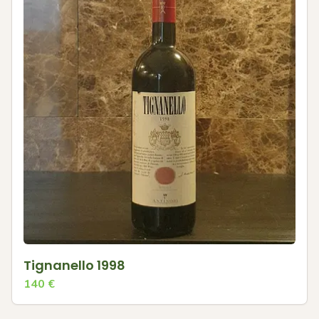
Tignanello 1998
140
€