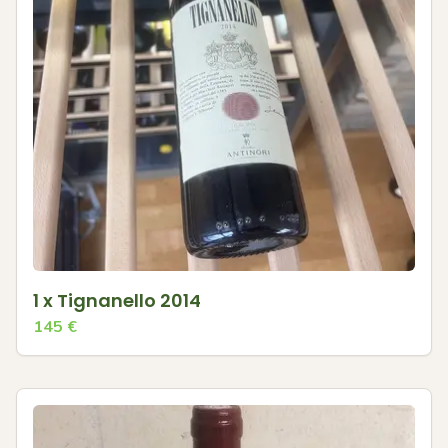
1 x Tignanello 2014
145
€