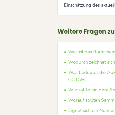
Einschätzung des aktuel
Weitere Fragen z
•
Was ist das Rüdeshei
•
Wodurch zeichnet sic
•
Was bedeutet die Abk
OC OWC
•
Wie sollte ein gereif
•
Worauf sollten Sammle
•
Eignet sich ein Nonn