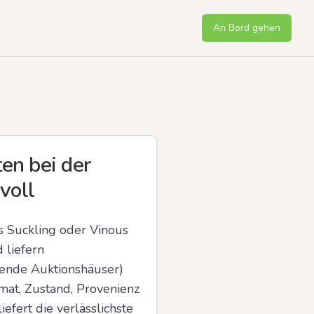
An Bord gehen
en bei der
voll
 Suckling oder Vinous 
liefern 
ende Auktionshäuser) 
at, Zustand, Provenienz 
fert die verlässlichste 