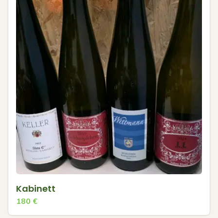
Kabinett
180
€