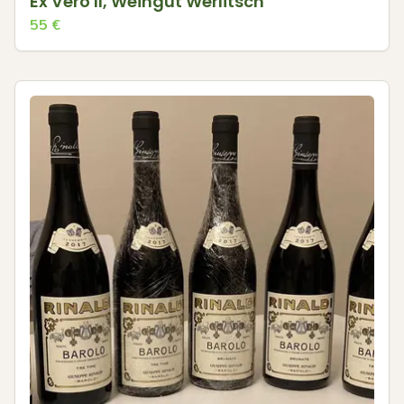
Ex Vero II, Weingut Werlitsch
55
€