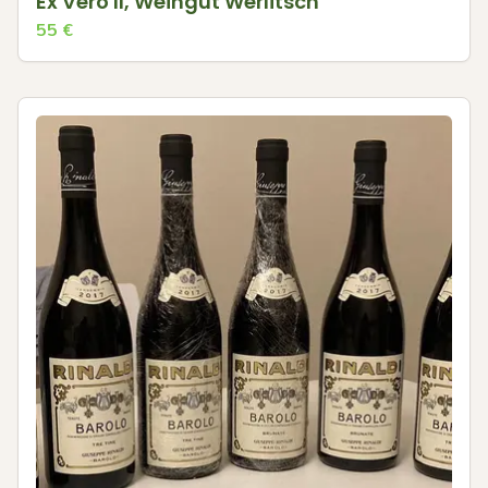
Ex Vero II, Weingut Werlitsch
55
€