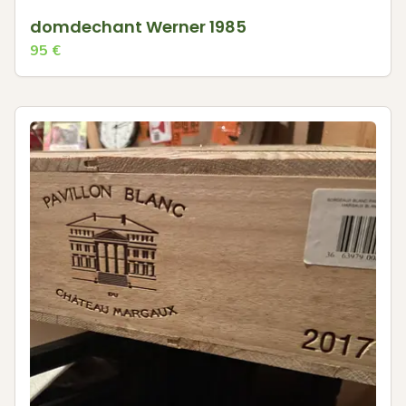
domdechant Werner 1985
95
€