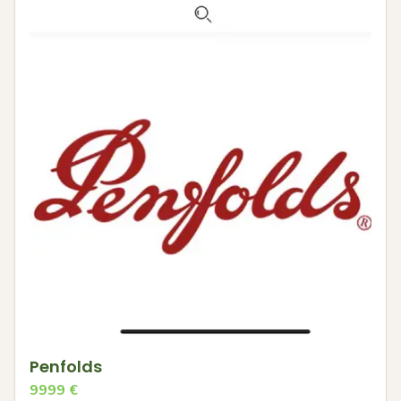
Penfolds
9999
€