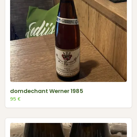
domdechant Werner 1985
95
€