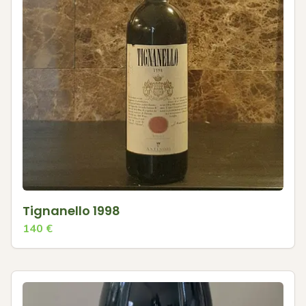
Tignanello 1998
140
€