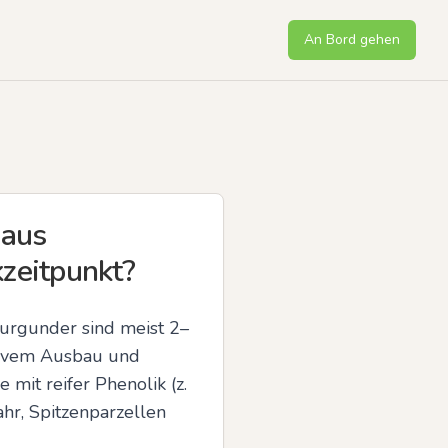
An Bord gehen
 aus
kzeitpunkt?
burgunder sind meist 2–
tivem Ausbau und 
it reifer Phenolik (z. 
hr, Spitzenparzellen 