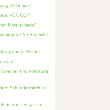
gang 2018 aus?
lage, VDP, GG)?
chen Unterschiede?
sweingüter für deutsche
eißburgunder-Weine?
werden?
 Weißweinen und Magnums
f dem Sekundärmarkt zu
elche Speisen passen