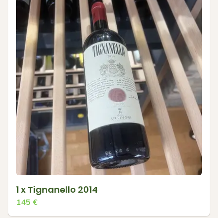
1 x Tignanello 2014
145
€