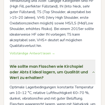
Verdunstung und Alter. Gängige Kategorien sind HF 
(High Fill, perfekter Füllstand), IN (Into Neck, sehr 
guter Füllstand), TS (Top Shoulder, akzeptabel bei 
>15–20 Jahren), VHS (Very High Shoulder, erste 
Oxidationszeichen möglich) sowie MS/LS (Mid/Low 
Shoulder, erhöhtes Risiko). Bei einem 2015er sollte 
idealerweise HF oder IN vorliegen; TS kann 
akzeptabel sein, VHS+ deutet auf möglichen 
Qualitätsverlust hin.
Vollständige Antwort lesen →
Wie sollte man Flaschen wie Kirchspiel
oder Abts E ideal lagern, um Qualität und
Wert zu erhalten?
Optimale Lagerbedingungen: konstante Temperatur 
um 10–12 °C, relative Luftfeuchtigkeit 60–70 %, 
dunkel, vibrationsfrei und mit guter Belüftung. 
Flaschen waagerecht lagern, wenn mit Naturkork, um 