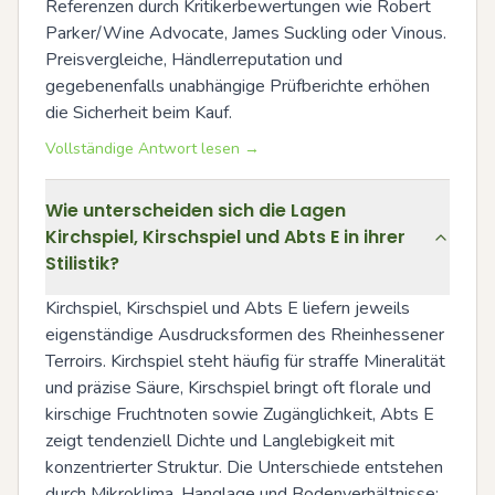
Referenzen durch Kritikerbewertungen wie Robert 
Parker/Wine Advocate, James Suckling oder Vinous. 
Preisvergleiche, Händlerreputation und 
gegebenenfalls unabhängige Prüfberichte erhöhen 
die Sicherheit beim Kauf.
Vollständige Antwort lesen →
Wie unterscheiden sich die Lagen
Kirchspiel, Kirschspiel und Abts E in ihrer
Stilistik?
Kirchspiel, Kirschspiel und Abts E liefern jeweils 
eigenständige Ausdrucksformen des Rheinhessener 
Terroirs. Kirchspiel steht häufig für straffe Mineralität 
und präzise Säure, Kirschspiel bringt oft florale und 
kirschige Fruchtnoten sowie Zugänglichkeit, Abts E 
zeigt tendenziell Dichte und Langlebigkeit mit 
konzentrierter Struktur. Die Unterschiede entstehen 
durch Mikroklima, Hanglage und Bodenverhältnisse; 