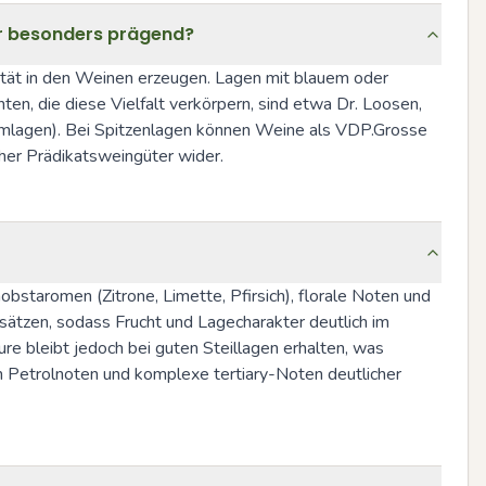
er besonders prägend?
ität in den Weinen erzeugen. Lagen mit blauem oder 
en, die diese Vielfalt verkörpern, sind etwa Dr. Loosen, 
emlagen). Bei Spitzenlagen können Weine als VDP.Grosse 
er Prädikatsweingüter wider.
nobstaromen (Zitrone, Limette, Pfirsich), florale Noten und 
ansätzen, sodass Frucht und Lagecharakter deutlich im 
re bleibt jedoch bei guten Steillagen erhalten, was 
en Petrolnoten und komplexe tertiary-Noten deutlicher 