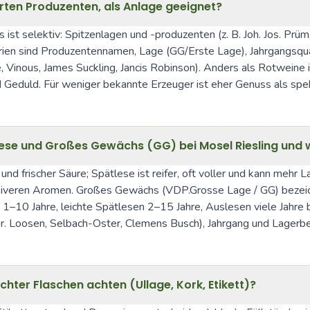
rten Produzenten, als Anlage geeignet?
 ist selektiv: Spitzenlagen und -produzenten (z. B. Joh. Jos. Prüm
ien sind Produzentennamen, Lage (GG/Erste Lage), Jahrgangsqualit
nous, James Suckling, Jancis Robinson). Anders als Rotweine ist 
und Geduld. Für weniger bekannte Erzeuger ist eher Genuss als sp
slese und Großes Gewächs (GG) bei Mosel Riesling und 
d frischer Säure; Spätlese ist reifer, oft voller und kann mehr L
ensiveren Aromen. Großes Gewächs (VDP.Grosse Lage / GG) bezei
t 1–10 Jahre, leichte Spätlesen 2–15 Jahre, Auslesen viele Jahre b
Dr. Loosen, Selbach-Oster, Clemens Busch), Jahrgang und Lagerb
hter Flaschen achten (Ullage, Kork, Etikett)?