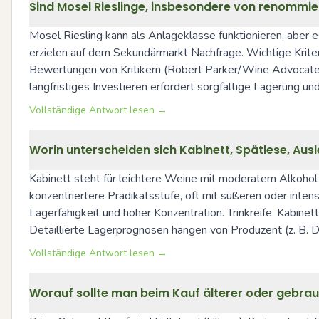
Sind Mosel Rieslinge, insbesondere von renommie
Mosel Riesling kann als Anlageklasse funktionieren, aber es
erzielen auf dem Sekundärmarkt Nachfrage. Wichtige Kriter
Bewertungen von Kritikern (Robert Parker/Wine Advocate, Vi
langfristiges Investieren erfordert sorgfältige Lagerung 
Vollständige Antwort lesen →
Worin unterscheiden sich Kabinett, Spätlese, Au
Kabinett steht für leichtere Weine mit moderatem Alkohol un
konzentriertere Prädikatsstufe, oft mit süßeren oder int
Lagerfähigkeit und hoher Konzentration. Trinkreife: Kabinet
Detaillierte Lagerprognosen hängen von Produzent (z. B. 
Vollständige Antwort lesen →
Worauf sollte man beim Kauf älterer oder gebrauc