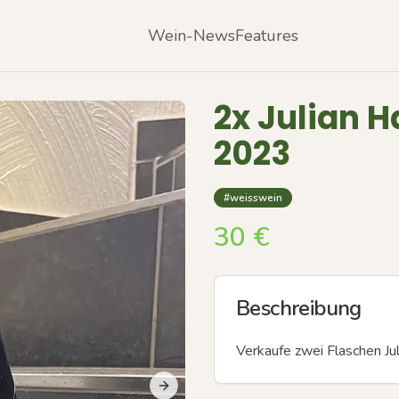
Wein-News
Features
2x Julian H
2023
#weisswein
30
€
Beschreibung
Verkaufe zwei Flaschen Ju
Next slide
Previous slide