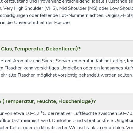
tikettzustand und Provenienz entscheidend. Ideale Füllstände sind
. Very High Shoulder (VHS), Mid Shoulder (MS) oder Low Shoulder
eschädigungen oder fehlende Lot-Nummern achten. Original-Hol
in die Unversehrtheit der Flasche.
 (Glas, Temperatur, Dekantieren)?
etont Aromatik und Säure. Serviertemperatur: Kabinettartige, le
eren Flaschen kann vorsichtiges Umgießen oder ein langsames Aufr
ehr alte Flaschen möglichst vorsichtig behandelt werden sollten,
en (Temperatur, Feuchte, Flaschenlage)?
tur von etwa 10–12 °C, bei relativer Luftfeuchte zwischen 50–
ffkontakt minimiert wird. Dunkelheit und vibrationsfreie Umgebung 
biler Keller oder ein klimatisierter Weinschrank zu empfehlen. Vo