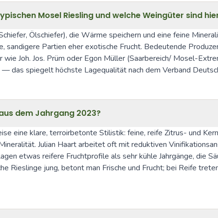
ischen Mosel Riesling und welche Weingüter sind hi
chiefer, Ölschiefer), die Wärme speichern und eine feine Mineral
re, sandigere Partien eher exotische Frucht. Bedeutende Produzent
r wie Joh. Jos. Prüm oder Egon Müller (Saarbereich/ Mosel-Extr
 — das spiegelt höchste Lagequalität nach dem Verband Deutsch
t aus dem Jahrgang 2023?
 eine klare, terroirbetonte Stilistik: feine, reife Zitrus- und Ker
ineralität. Julian Haart arbeitet oft mit reduktiven Vinifikations
gen etwas reifere Fruchtprofile als sehr kühle Jahrgänge, die Säu
che Rieslinge jung, betont man Frische und Frucht; bei Reife tret