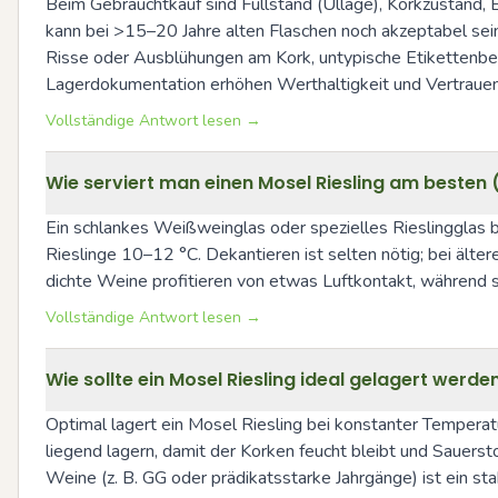
Beim Gebrauchtkauf sind Füllstand (Ullage), Korkzustand, E
kann bei >15–20 Jahre alten Flaschen noch akzeptabel sein
Risse oder Ausblühungen am Kork, untypische Etikettenb
Lagerdokumentation erhöhen Werthaltigkeit und Vertrauen 
Vollständige Antwort lesen →
Wie serviert man einen Mosel Riesling am besten
Ein schlankes Weißweinglas oder spezielles Rieslingglas b
Rieslinge 10–12 °C. Dekantieren ist selten nötig; bei ält
dichte Weine profitieren von etwas Luftkontakt, während s
Vollständige Antwort lesen →
Wie sollte ein Mosel Riesling ideal gelagert werd
Optimal lagert ein Mosel Riesling bei konstanter Tempera
liegend lagern, damit der Korken feucht bleibt und Sauersto
Weine (z. B. GG oder prädikatsstarke Jahrgänge) ist ein sta