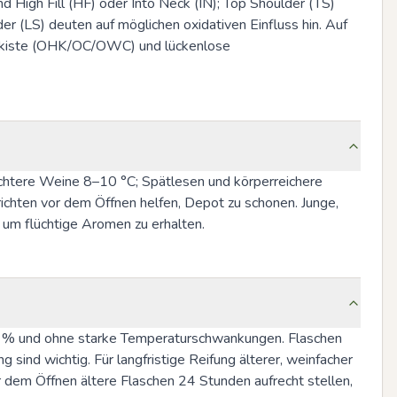
 High Fill (HF) oder Into Neck (IN); Top Shoulder (TS) 
 (LS) deuten auf möglichen oxidativen Einfluss hin. Auf 
zkiste (OHK/OC/OWC) und lückenlose 
ichtere Weine 8–10 °C; Spätlesen und körperreichere 
ichten vor dem Öffnen helfen, Depot zu schonen. Junge, 
 um flüchtige Aromen zu erhalten.
70 % und ohne starke Temperaturschwankungen. Flaschen 
sind wichtig. Für langfristige Reifung älterer, weinfacher 
r dem Öffnen ältere Flaschen 24 Stunden aufrecht stellen, 