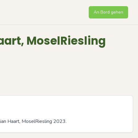
An Bord gehen
aart, MoselRiesling
lian Haart, MoselRiesling 2023.
Next sli