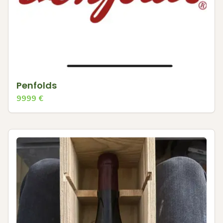
Penfolds
9999
€