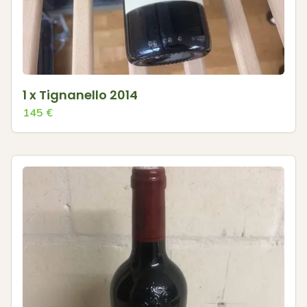
1 x Tignanello 2014
145
€