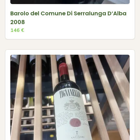
Barolo del Comune Di Serralunga D‘Alba
2008
146
€