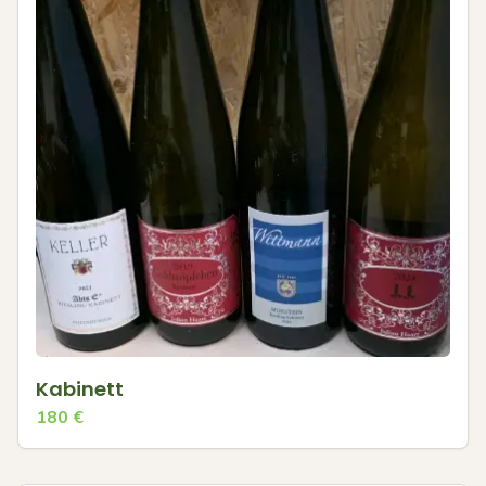
Kabinett
180
€