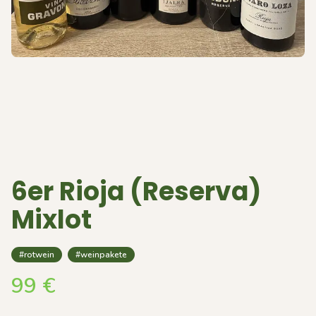
6er Rioja (Reserva)
Mixlot
#rotwein
#weinpakete
99
€