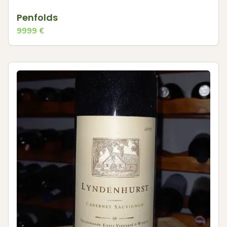
Penfolds
9999
€