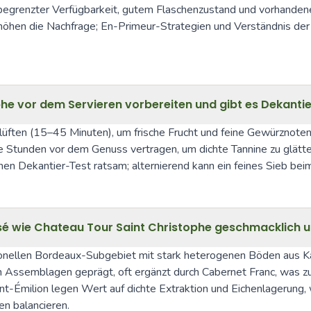
begrenzter Verfügbarkeit, gutem Flaschenzustand und vorhandene
hen die Nachfrage; En-Primeur-Strategien und Verständnis der N
phe vor dem Servieren vorbereiten und gibt es Dekant
üften (15–45 Minuten), um frische Frucht und feine Gewürznoten 
tunden vor dem Genuss vertragen, um dichte Tannine zu glätten 
einen Dekantier-Test ratsam; alternierend kann ein feines Sieb be
sé wie Chateau Tour Saint Christophe geschmacklich un
onellen Bordeaux-Subgebiet mit stark heterogenen Böden aus Ka
ssemblagen geprägt, oft ergänzt durch Cabernet Franc, was zu ei
Saint-Émilion legen Wert auf dichte Extraktion und Eichenlagerung,
en balancieren.