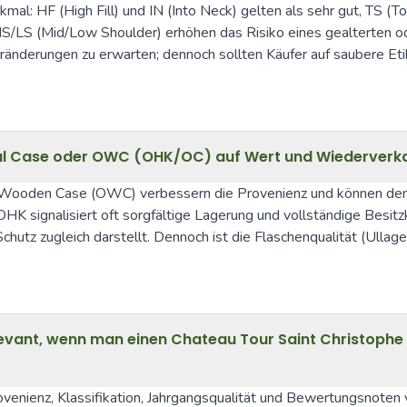
mal: HF (High Fill) und IN (Into Neck) gelten als sehr gut, TS (T
MS/LS (Mid/Low Shoulder) erhöhen das Risiko eines gealterten o
derungen zu erwarten; dennoch sollten Käufer auf saubere Etiket
ginal Case oder OWC (OHK/OC) auf Wert und Wiederverk
al Wooden Case (OWC) verbessern die Provenienz und können den
HK signalisiert oft sorgfältige Lagerung und vollständige Besitz
tz zugleich darstellt. Dennoch ist die Flaschenqualität (Ullage, 
evant, wenn man einen Chateau Tour Saint Christophe 
venienz, Klassifikation, Jahrgangsqualität und Bewertungsnoten 