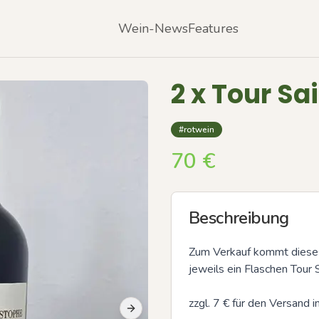
Wein-News
Features
2 x Tour Sa
#rotwein
70
€
Beschreibung
Zum Verkauf kommt dieses
jeweils ein Flaschen Tour 
zzgl. 7 € für den Versand 
Next slide
Previous slide