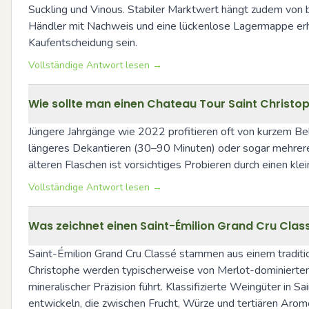
Suckling und Vinous. Stabiler Marktwert hängt zudem von 
Händler mit Nachweis und eine lückenlose Lagermappe erhö
Kaufentscheidung sein.
Vollständige Antwort lesen →
Wie sollte man einen Chateau Tour Saint Christo
Jüngere Jahrgänge wie 2022 profitieren oft von kurzem Bel
längeres Dekantieren (30–90 Minuten) oder sogar mehrere S
älteren Flaschen ist vorsichtiges Probieren durch einen kl
Vollständige Antwort lesen →
Was zeichnet einen Saint-Émilion Grand Cru Clas
Saint-Émilion Grand Cru Classé stammen aus einem traditi
Christophe werden typischerweise von Merlot-dominierten A
mineralischer Präzision führt. Klassifizierte Weingüter in 
entwickeln, die zwischen Frucht, Würze und tertiären Arom