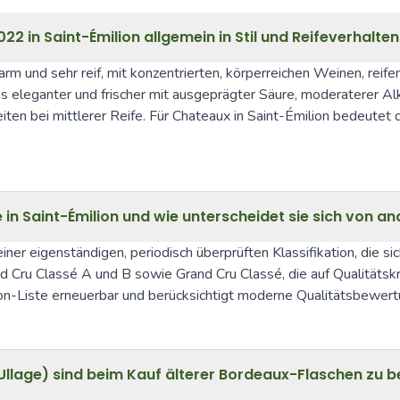
2 in Saint-Émilion allgemein in Stil und Reifeverhalten
m und sehr reif, mit konzentrierten, körperreichen Weinen, reifen
s eleganter und frischer mit ausgeprägter Säure, moderaterer Alk
eiten bei mittlerer Reife. Für Chateaux in Saint-Émilion bedeutet d
 in Saint-Émilion und wie unterscheidet sie sich von 
einer eigenständigen, periodisch überprüften Klassifikation, die 
 Cru Classé A und B sowie Grand Cru Classé, die auf Qualitätskrit
lion-Liste erneuerbar und berücksichtigt moderne Qualitätsbew
Ullage) sind beim Kauf älterer Bordeaux-Flaschen zu 