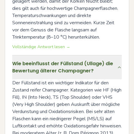
gelagert werden, damit der Korken feucht bleibt; 
dies gilt auch für hochwertige Champagnerflaschen. 
Temperaturschwankungen und direkte 
Sonneneinstrahlung sind zu vermeiden. Kurze Zeit 
vor dem Genuss die Flasche langsam auf 
Trinktemperatur (8–10 °C) herunterkühlen.
Vollständige Antwort lesen →
Wie beeinflusst der Füllstand (Ullage) die
Bewertung älterer Champagner?
Der Füllstand ist ein wichtiger Indikator für den 
Zustand reifer Champagner. Kategorien wie HF (High 
Fill), IN (Into Neck), TS (Top Shoulder) oder VHS 
(Very High Shoulder) geben Auskunft über mögliche 
Verdunstung und Oxidationsrisiken. Bei sehr alten 
Flaschen kann ein niedrigerer Pegel (MS/LS) auf 
Luftkontakt und erhöhte Oxidationsgefahr hinweisen. 
Bei moderatem Alter (z. B. Dom Pérignon 2013) 