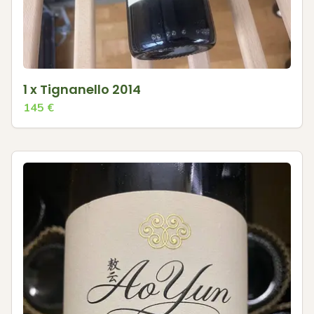
1 x Tignanello 2014
145
€