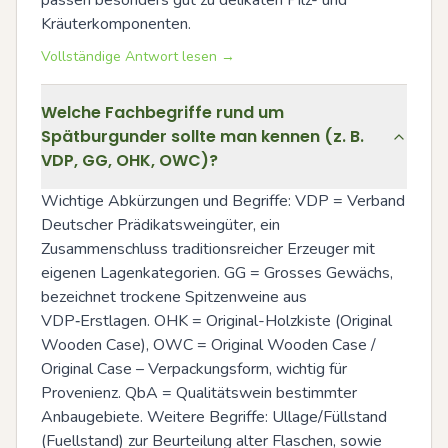
passen besonders gut zu delikaten Pilz- und 
Kräuterkomponenten.
Vollständige Antwort lesen →
Welche Fachbegriffe rund um
Spätburgunder sollte man kennen (z. B.
VDP, GG, OHK, OWC)?
Wichtige Abkürzungen und Begriffe: VDP = Verband 
Deutscher Prädikatsweingüter, ein 
Zusammenschluss traditionsreicher Erzeuger mit 
eigenen Lagenkategorien. GG = Grosses Gewächs, 
bezeichnet trockene Spitzenweine aus 
VDP‑Erstlagen. OHK = Original-Holzkiste (Original 
Wooden Case), OWC = Original Wooden Case / 
Original Case – Verpackungsform, wichtig für 
Provenienz. QbA = Qualitätswein bestimmter 
Anbaugebiete. Weitere Begriffe: Ullage/Füllstand 
(Fuellstand) zur Beurteilung alter Flaschen, sowie 