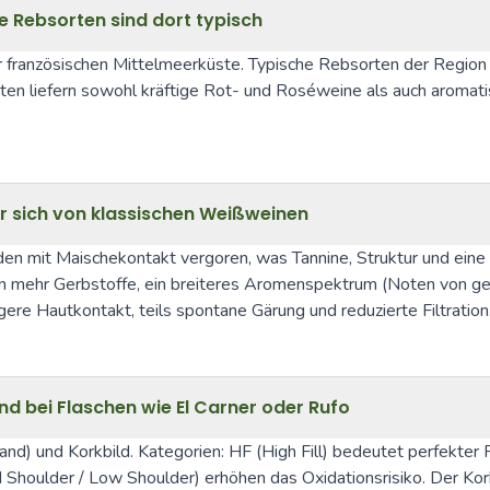
e Rebsorten sind dort typisch
 französischen Mittelmeerküste. Typische Rebsorten der Region 
en liefern sowohl kräftige Rot- und Roséweine als auch aromati
er sich von klassischen Weißweinen
den mit Maischekontakt vergoren, was Tannine, Struktur und eine 
 mehr Gerbstoffe, ein breiteres Aromenspektrum (Noten von getr
gere Hautkontakt, teils spontane Gärung und reduzierte Filtration
nd bei Flaschen wie El Carner oder Rufo
d) und Korkbild. Kategorien: HF (High Fill) bedeutet perfekter Fü
 Shoulder / Low Shoulder) erhöhen das Oxidationsrisiko. Der Kork