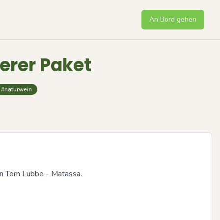
An Bord gehen
erer Paket
#naturwein
on Tom Lubbe - Matassa. 

Next sli