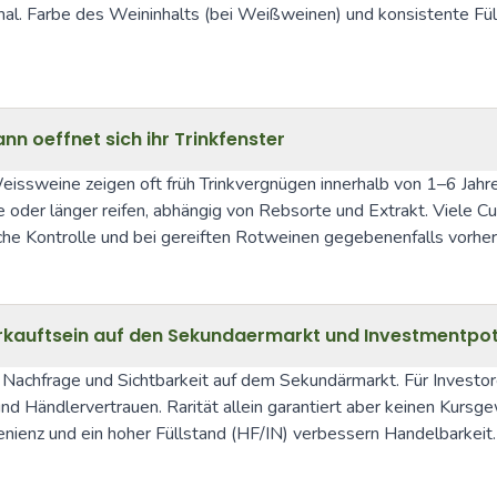
ormal. Farbe des Weininhalts (bei Weißweinen) und konsistente Fü
n oeffnet sich ihr Trinkfenster
Weissweine zeigen oft früh Trinkvergnügen innerhalb von 1–6 Jahre
der länger reifen, abhängig von Rebsorte und Extrakt. Viele Cuv
che Kontrolle und bei gereiften Rotweinen gegebenenfalls vorher
rkauftsein auf den Sekundaermarkt und Investmentpot
Nachfrage und Sichtbarkeit auf dem Sekundärmarkt. Für Investoren
 Händlervertrauen. Rarität allein garantiert aber keinen Kursgew
nienz und ein hoher Füllstand (HF/IN) verbessern Handelbarkeit.