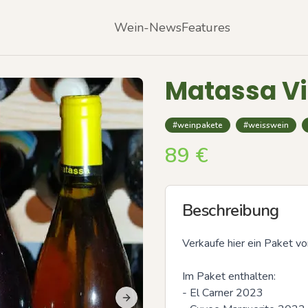
Wein-News
Features
Matassa Vi
#weinpakete
#weisswein
89
€
Beschreibung
Verkaufe hier ein Paket v
Im Paket enthalten: 

- El Carner 2023

Next slide
Previous slide