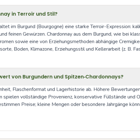
y in Terroir und Stil?
tfaltet im Burgund (Bourgogne) eine starke Terroir-Expression: k
d feinen Gewürzen. Chardonnay aus dem Burgund, wie bei klassi
taromen sowie eine von Erziehungsmethoden abhängige Cremigkeit. 
sorte, Boden, Klimazone, Erziehungsstil und Kellerarbeit (z. B. F
ert von Burgundern und Spitzen‑Chardonnays?
heit, Flaschenformat und Lagerhistorie ab. Höhere Bewertungen d
spielen vollständige Provenienz, konservative Füllstände und Ori
 bestimmen Preise; kleine Mengen oder besondere Jahrgänge könne