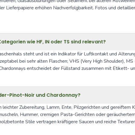
entieren; Glasausblühungen oder Sediment bei älteren Rotweine
er Lieferpapiere erhöhen Nachverfolgbarkeit. Fotos und detaillie
ategorien wie HF, IN oder TS sind relevant?
schenhals steht und ist ein Indikator für Luftkontakt und Alterun
akzeptabel bei sehr alten Flaschen; VHS (Very High Shoulder), MS 
Chardonnays entscheidet der Füllstand zusammen mit Etikett- und
der-Pinot-Noir und Chardonnay?
 leichter Zubereitung, Lamm, Ente, Pilzgerichten und gereiftem K
smuscheln, Hummer, cremigen Pasta-Gerichten oder geräuchertem 
olzbetonte Stile vertragen kräftigere Saucen und reiche Texturen