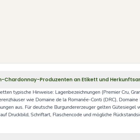
en-Chardonnay-Produzenten an Etikett und Herkunfts
tten typische Hinweise: Lagenbezeichnungen (Premier Cru, Grand
nzhäuser wie Domaine de la Romanée-Conti (DRC), Domaine Lefl
ngen aus. Für deutsche Burgundererzeuger gelten Gütesiegel w
auf Druckbild, Schriftart, Flaschencode und mögliche Rückstandsie