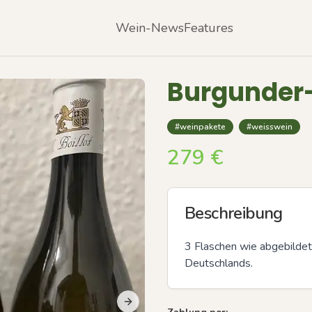
Wein-News
Features
Burgunder
#weinpakete
#weisswein
279
€
Beschreibung
3 Flaschen wie abgebildet.
Deutschlands.
Next slide
Previous slide