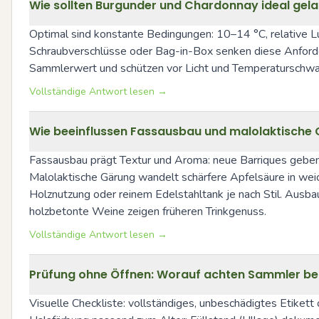
Wie sollten Burgunder und Chardonnay ideal gel
Optimal sind konstante Bedingungen: 10–14 °C, relative Luf
Schraubverschlüsse oder Bag-in-Box senken diese Anforder
Sammlerwert und schützen vor Licht und Temperaturschwan
Vollständige Antwort lesen →
Wie beeinflussen Fassausbau und malolaktische
Fassausbau prägt Textur und Aroma: neue Barriques geben V
Malolaktische Gärung wandelt schärfere Apfelsäure in weic
Holznutzung oder reinem Edelstahltank je nach Stil. Ausbau
holzbetonte Weine zeigen früheren Trinkgenuss.
Vollständige Antwort lesen →
Prüfung ohne Öffnen: Worauf achten Sammler bei 
Visuelle Checkliste: vollständiges, unbeschädigtes Etiket