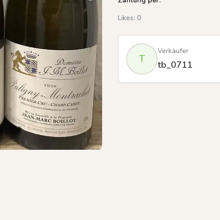
Zahlung per:
Likes:
0
Verkäufer
T
tb_0711