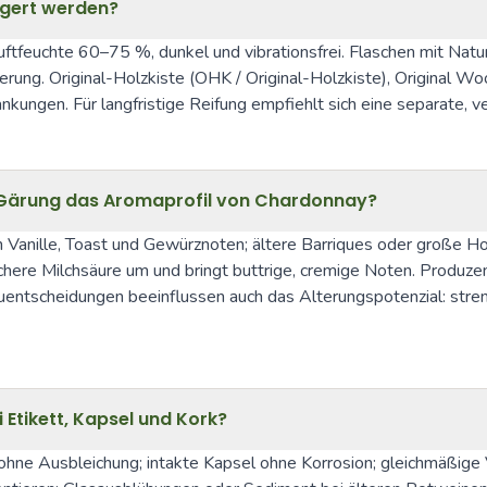
agert werden?
tfeuchte 60–75 %, dunkel und vibrationsfrei. Flaschen mit Naturko
ung. Original-Holzkiste (OHK / Original-Holzkiste), Original W
kungen. Für langfristige Reifung empfiehlt sich eine separate,
 Gärung das Aromaprofil von Chardonnay?
anille, Toast und Gewürznoten; ältere Barriques oder große Hol
here Milchsäure um und bringt buttrige, cremige Noten. Produzent
entscheidungen beeinflussen auch das Alterungspotenzial: strenge
Etikett, Kapsel und Kork?
t ohne Ausbleichung; intakte Kapsel ohne Korrosion; gleichmäßig