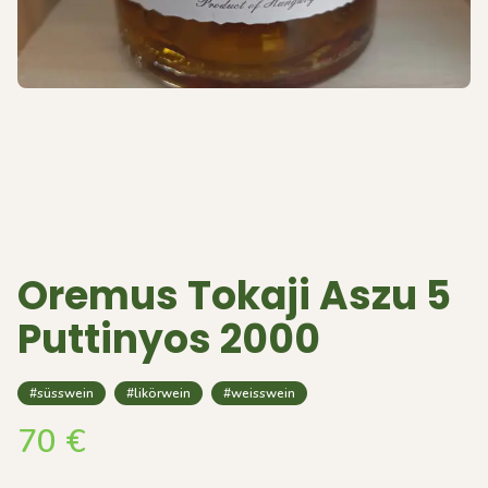
Oremus Tokaji Aszu 5
Puttinyos 2000
#süsswein
#likörwein
#weisswein
70
€