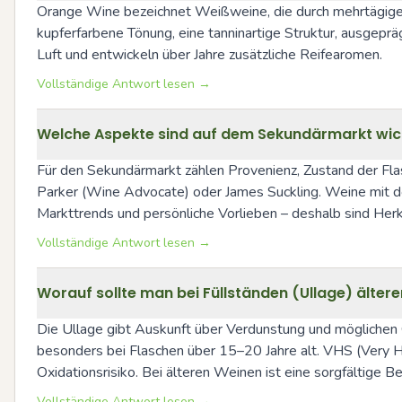
Orange Wine bezeichnet Weißweine, die durch mehrtägige b
kupferfarbene Tönung, eine tanninartige Struktur, ausgep
Luft und entwickeln über Jahre zusätzliche Reifearomen.
Vollständige Antwort lesen →
Welche Aspekte sind auf dem Sekundärmarkt wicht
Für den Sekundärmarkt zählen Provenienz, Zustand der Flas
Parker (Wine Advocate) oder James Suckling. Weine mit do
Markttrends und persönliche Vorlieben – deshalb sind Her
Vollständige Antwort lesen →
Worauf sollte man bei Füllständen (Ullage) ältere
Die Ullage gibt Auskunft über Verdunstung und möglichen Ox
besonders bei Flaschen über 15–20 Jahre alt. VHS (Very H
Oxidationsrisiko. Bei älteren Weinen ist eine sorgfältige B
Vollständige Antwort lesen →