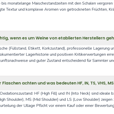
is monatelange Maischestandzeiten mit den Schalen vergoren wur
rägte Textur und komplexe Aromen von getrockneten Früchten, Kr
ig, wenn es um Weine von etablierten Herstellern geh
che (Füllstand, Etikett, Korkzustand), professionelle Lagerung 
kumentierter Lagerhistorie und positiven Kritikerwertungen erre
kunftsnachweise und guter Zustand entscheidend für Sammler un
r Flaschen achten und was bedeuten HF, IN, TS, VHS, MS
idationszustand: HF (High Fill) und IN (Into Neck) sind ideale bz
igh Shoulder), MS (Mid Shoulder) und LS (Low Shoulder) zeigen 
eurteilung der Ullage Pflicht vor einem Kauf oder einer Bewertung