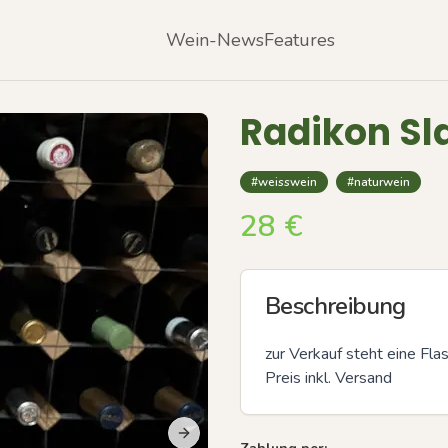
Wein-News
Features
Radikon Sla
#weisswein
#naturwein
28
€
Beschreibung
zur Verkauf steht eine Fla
Preis inkl. Versand
Next slide