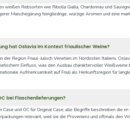
n weißen Rebsorten wie Ribolla Gialla, Chardonnay und Sauvignon B
längerer Maischegärung feingliedrige, würzige Aromen und eine mark
ng hat Oslavia im Kontext friaulischer Weine?
n der Region Friaul-Julisch Venetien im Nordosten Italiens. Oslavi
iatischem Einfluss, was den Ausbau charaktervoller Weißweine be
ationale Aufmerksamkeit auf Friuli als Herkunftsregion für lang
 bei Flaschenlieferungen?
Case und OC für Original Case; alle Begriffe beschreiben die im 
erpackungen relevant, weil sie die Provenienz und oftmals den W