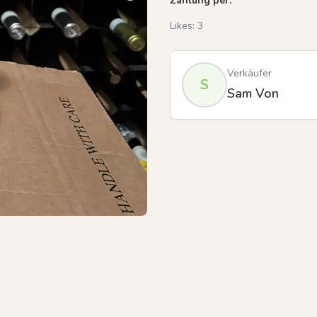
Zahlung per:
Likes:
3
Previous slide
Verkäufer
S
Sam Von