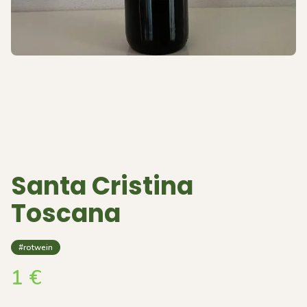
Santa Cristina
Toscana
#rotwein
1
€