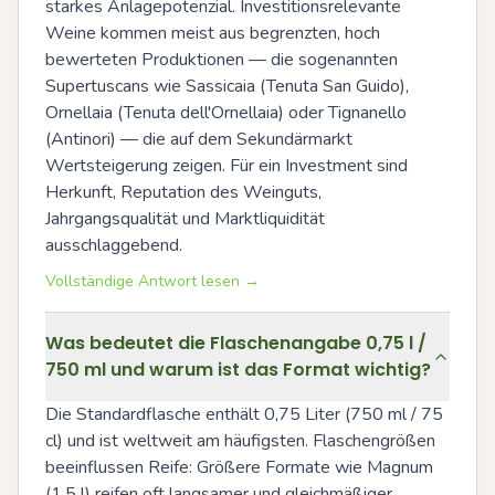
starkes Anlagepotenzial. Investitionsrelevante 
Weine kommen meist aus begrenzten, hoch 
bewerteten Produktionen — die sogenannten 
Supertuscans wie Sassicaia (Tenuta San Guido), 
Ornellaia (Tenuta dell'Ornellaia) oder Tignanello 
(Antinori) — die auf dem Sekundärmarkt 
Wertsteigerung zeigen. Für ein Investment sind 
Herkunft, Reputation des Weinguts, 
Jahrgangsqualität und Marktliquidität 
ausschlaggebend.
Vollständige Antwort lesen →
Was bedeutet die Flaschenangabe 0,75 l /
750 ml und warum ist das Format wichtig?
Die Standardflasche enthält 0,75 Liter (750 ml / 75 
cl) und ist weltweit am häufigsten. Flaschengrößen 
beeinflussen Reife: Größere Formate wie Magnum 
(1,5 l) reifen oft langsamer und gleichmäßiger, 