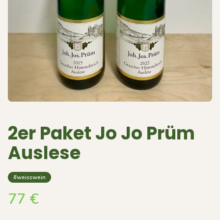
2er Paket Jo Jo Prüm
Auslese
#weisswein
77
€