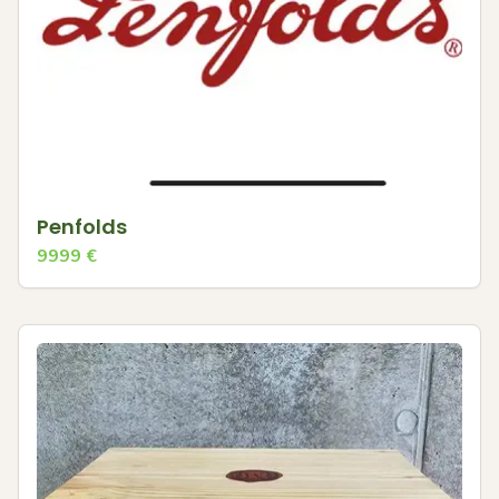
Penfolds
9999
€