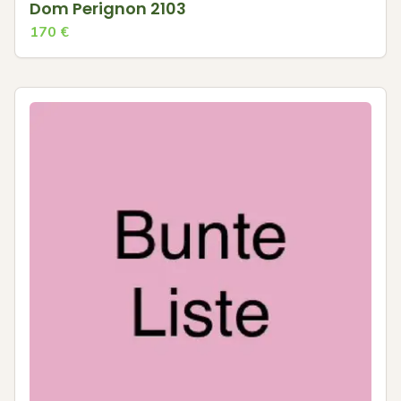
Dom Perignon 2103
170
€