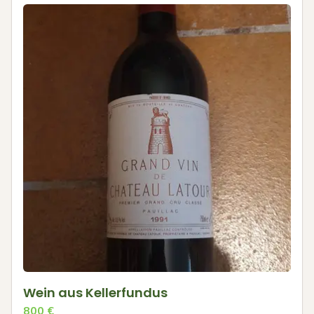
Wein aus Kellerfundus
800
€