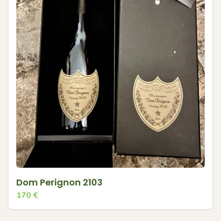
Dom Perignon 2103
170
€