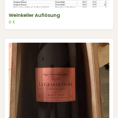
Weinkeller Auflösung
0
€