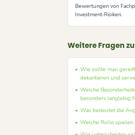
Bewertungen von Fachpub
Investment‑Risiken.
Weitere Fragen z
•
Wie sollte man gereif
dekantieren und servi
•
Welche Besonderheit
besonders langlebig f
•
Was bedeutet die Angab
•
Welche Rolle spielen 
•
Wie unterscheiden sic