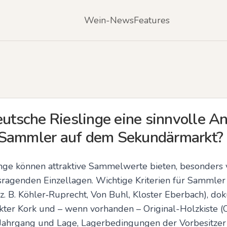
Wein-News
Features
eutsche Rieslinge eine sinnvolle A
 Sammler auf dem Sekundärmarkt?
inge können attraktive Sammelwerte bieten, besonders 
agenden Einzellagen. Wichtige Kriterien für Sammler s
. B. Köhler‑Ruprecht, Von Buhl, Kloster Eberbach), dok
ntakter Kork und – wenn vorhanden – Original-Holzkist
 Jahrgang und Lage, Lagerbedingungen der Vorbesitzer s