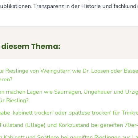
likationen. Transparenz in der Historie und fachkundi
u diesem Thema:
te Rieslinge von Weingütern wie Dr. Loosen oder Bas
eren?
en machen Lagen wie Saumagen, Ungeheuer und Ürzi
ür Riesling?
e ‚kabinett trocken‘ oder ‚spätlese trocken‘ für Trink
Füllstand (Ullage) und Korkzustand bei gereiften 70er
h Kabinett und Spätlese bei gereiften Rieslingen aus 