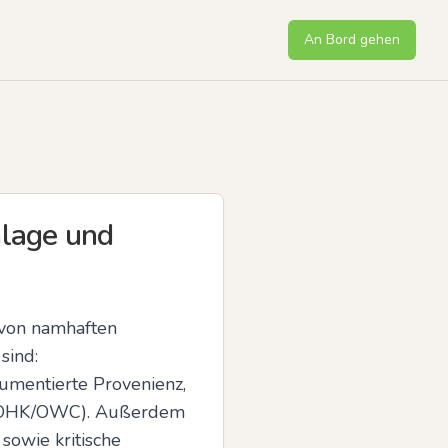
An Bord gehen
nlage und
von namhaften 
ind: 
umentierte Provenienz, 
e (OHK/OWC). Außerdem 
owie kritische 