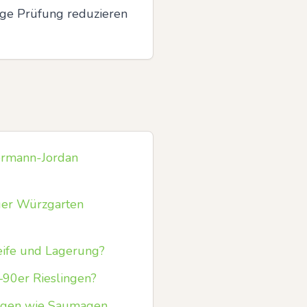
ge Prüfung reduzieren 
sermann-Jordan
ger Würzgarten
reife und Lagerung?
–90er Rieslingen?
Lagen wie Saumagen,