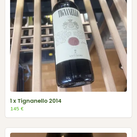
1 x Tignanello 2014
145
€