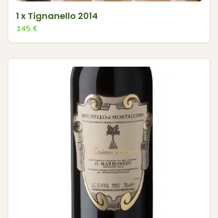
1 x Tignanello 2014
145
€