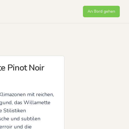
An Bord gehen
 Pinot Noir
limazonen mit reichen, 
rgund, das Willamette 
Stilistiken 
sche und subtilen 
erroir und die 