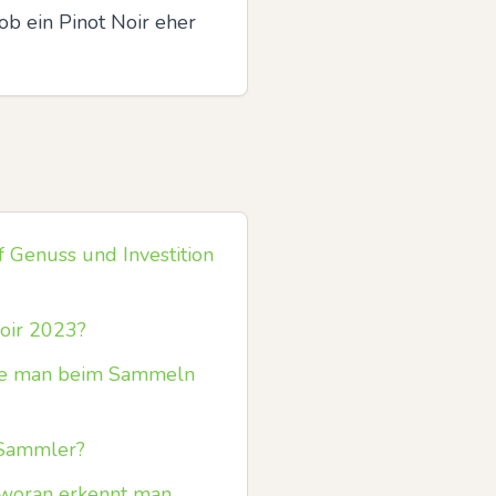
b ein Pinot Noir eher 
f Genuss und Investition
Noir 2023?
lte man beim Sammeln
r Sammler?
 woran erkennt man