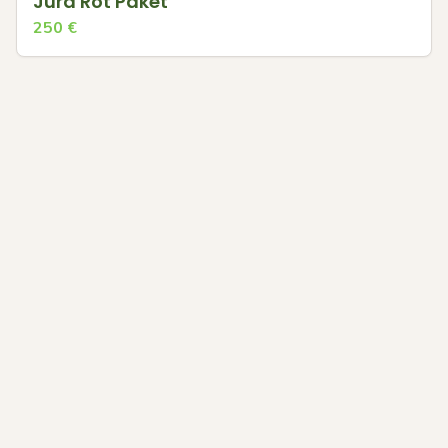
Jura Rot Paket
250
€