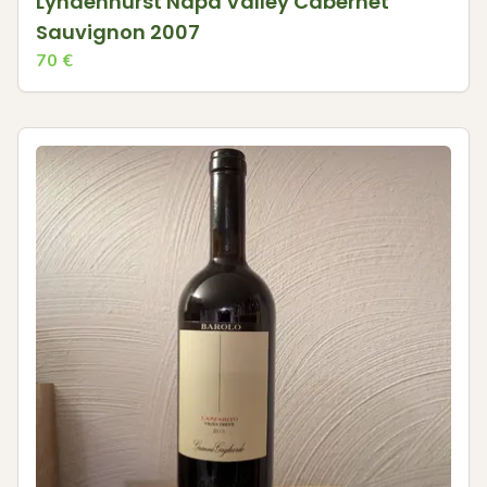
Lyndenhurst Napa Valley Cabernet
Sauvignon 2007
70
€