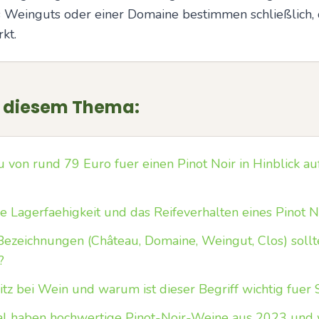
 Weinguts oder einer Domaine bestimmen schließlich, o
rkt.
u diesem Thema:
u von rund 79 Euro fuer einen Pinot Noir in Hinblick au
 Lagerfaehigkeit und das Reifeverhalten eines Pinot 
Bezeichnungen (Château, Domaine, Weingut, Clos) sol
?
tz bei Wein und warum ist dieser Begriff wichtig fue
al haben hochwertige Pinot-Noir-Weine aus 2023 und