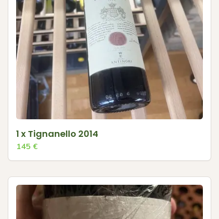
1 x Tignanello 2014
145
€