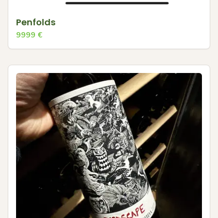
Penfolds
9999
€