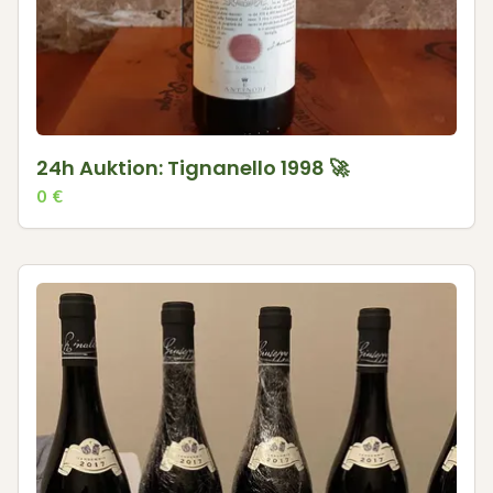
24h Auktion: Tignanello 1998 🚀
0
€