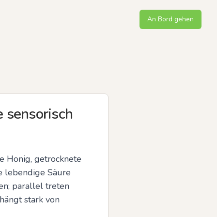
An Bord gehen
e sensorisch
e Honig, getrocknete 
 lebendige Säure 
; parallel treten 
ängt stark von 