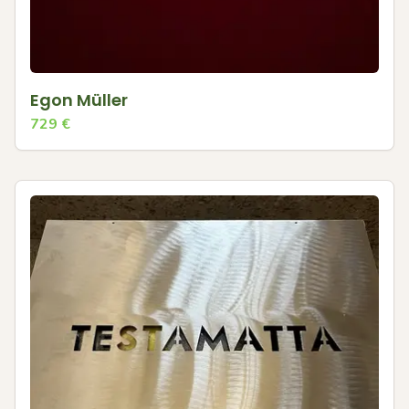
Egon Müller
729
€