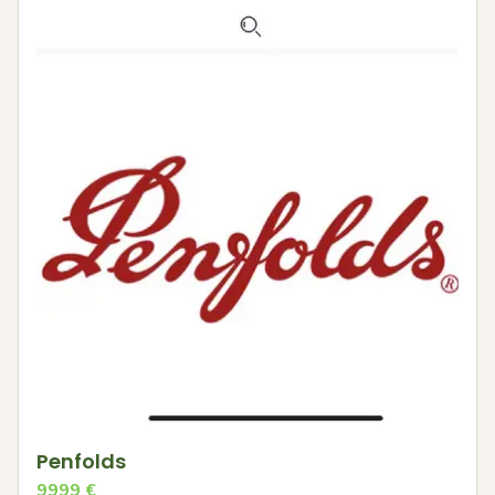
Penfolds
9999
€