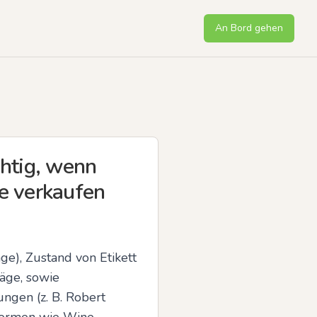
An Bord gehen
htig, wenn
se verkaufen
ge), Zustand von Etikett 
ge, sowie 
ngen (z. B. Robert 