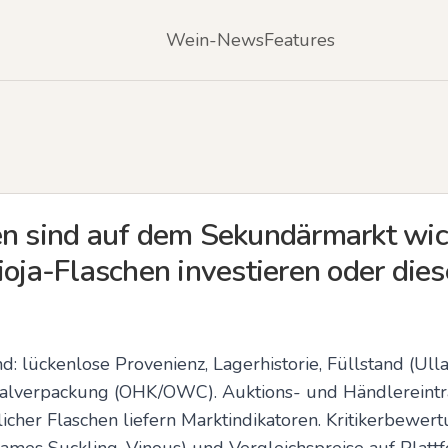
Wein-News
Features
en sind auf dem Sekundärmarkt wic
ioja-Flaschen investieren oder die
d: lückenlose Provenienz, Lagerhistorie, Füllstand (Ulla
nalverpackung (OHK/OWC). Auktions- und Händlereinträ
her Flaschen liefern Marktindikatoren. Kritikerbewertu