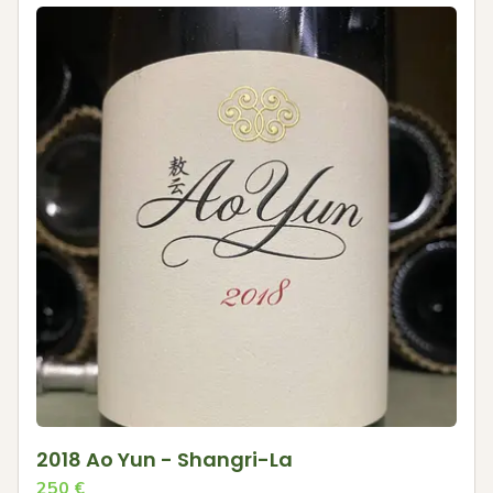
2018 Ao Yun - Shangri-La
250
€