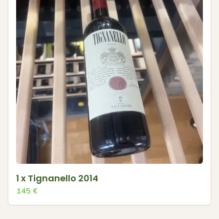
1 x Tignanello 2014
145
€