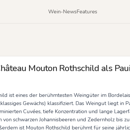
Wein-News
Features
hâteau Mouton Rothschild als Paui
ld ist eines der berühmtesten Weingüter im Bordelais 
lassiges Gewächs) klassifiziert. Das Weingut liegt in Pau
nierten Cuvées, tiefe Konzentration und lange Lagerfäh
 von schwarzen Johannisbeeren und Zedernholz bis zu Z
ßerdem ist Mouton Rothschild berühmt für seine jährli