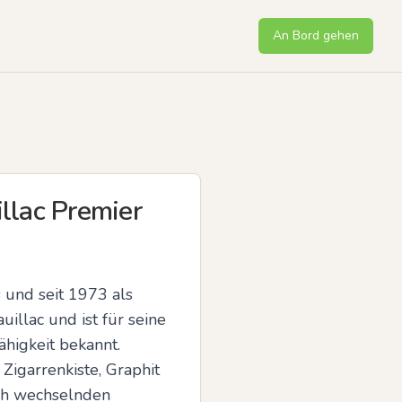
An Bord gehen
llac Premier
und seit 1973 als 
illac und ist für seine 
igkeit bekannt. 
igarrenkiste, Graphit 
ch wechselnden 