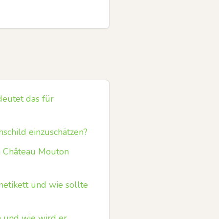
eutet das für
hschild einzuschätzen?
on Château Mouton
etikett und wie sollte
n und wie wird er