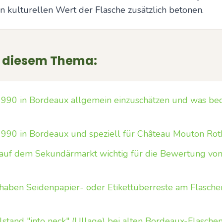
en kulturellen Wert der Flasche zusätzlich betonen.
u diesem Thema:
1990 in Bordeaux allgemein einzuschätzen und was bed
1990 in Bordeaux und speziell für Château Mouton Rot
d auf dem Sekundärmarkt wichtig für die Bewertung v
aben Seidenpapier- oder Etikettüberreste am Flaschen
stand "into neck" (Ullage) bei alten Bordeaux-Flasche