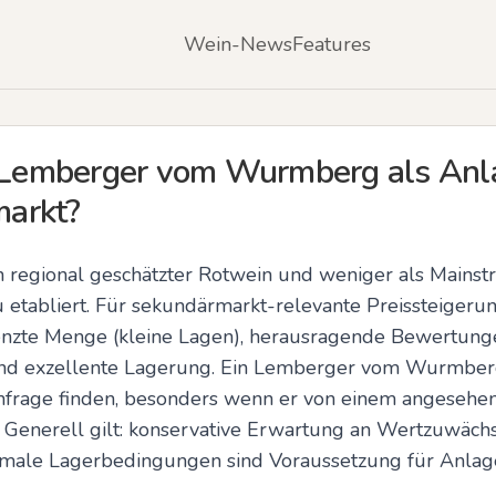
Wein-News
Features
n Lemberger vom Wurmberg als Anl
arkt?
n regional geschätzter Rotwein und weniger als Mains
etabliert. Für sekundärmarkt-relevante Preissteigerun
zte Menge (kleine Lagen), herausragende Bewertungen 
nd exzellente Lagerung. Ein Lemberger vom Wurmberg
frage finden, besonders wenn er von einem angesehe
Generell gilt: konservative Erwartung an Wertzuwächse
male Lagerbedingungen sind Voraussetzung für Anla