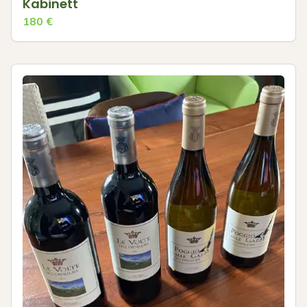
Kabinett
180
€