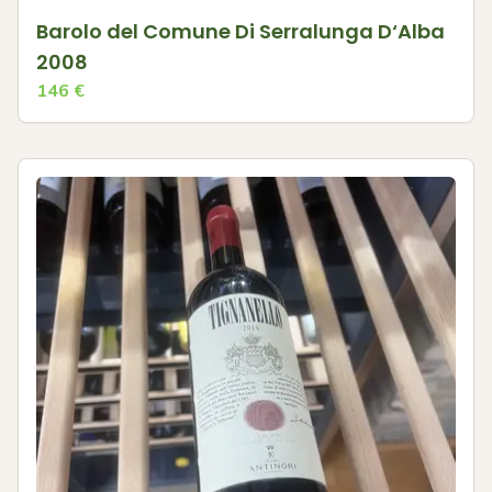
Barolo del Comune Di Serralunga D‘Alba
2008
146
€