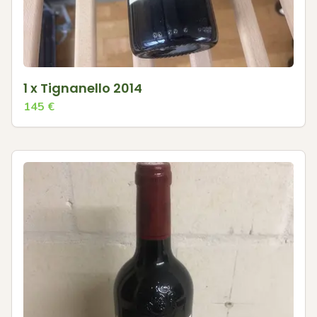
1 x Tignanello 2014
145
€