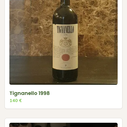
Tignanello 1998
140
€