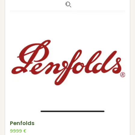
Penfolds
9999
€